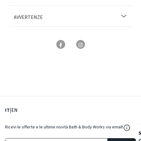
AVVERTENZE
: Lingua corrente
: Imposta lingua
IT
|
EN
${Reso
Ricevi le offerte e le ultime novità Bath & Body Works via email!