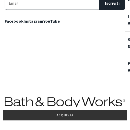
Iscriviti
Facebook
Instagram
YouTube
ACQUISTA
Condizioni Generali di vendita
Privacy Policy
Cookie Policy
Accessibilità
© 2022 Bath & Body Works Italy, tutti i diritti riservati