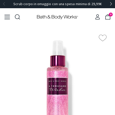
Scrub corpo in omaggio con una spesa minima di 29,99€
0