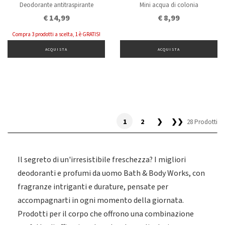
Deodorante antitraspirante
Mini acqua di colonia
€ 14,99
€ 8,99
Compra 3 prodotti a scelta, 1 è GRATIS!
ACQUISTA
ACQUISTA
1
2
❯
❯❯
28 Prodotti
Il segreto di un'irresistibile freschezza? I migliori
deodoranti e profumi da uomo Bath & Body Works, con
fragranze intriganti e durature, pensate per
accompagnarti in ogni momento della giornata.
Prodotti per il corpo che offrono una combinazione