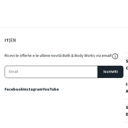
: Lingua corrente
: Imposta lingua
IT
|
EN
${Reso
Ricevi le offerte e le ultime novità Bath & Body Works via email!
Iscriviti
Facebook
Instagram
YouTube