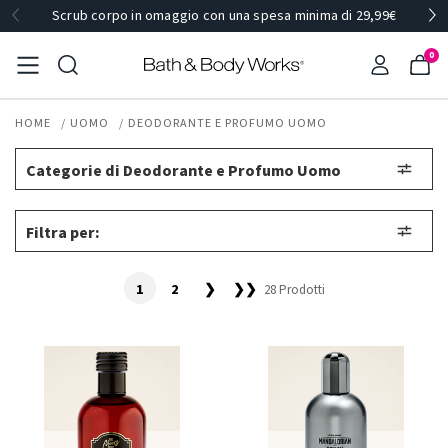
Scrub corpo in omaggio con una spesa minima di 29,99€
0
HOME
UOMO
DEODORANTE E PROFUMO UOMO
Categorie di Deodorante e Profumo Uomo
Filtra per:
1
2
❯
❯❯
28 Prodotti