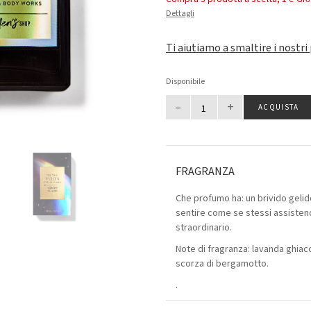
Dettagli
Ti aiutiamo a smaltire i nostri
Disponibile
–
+
ACQUISTA
FRAGRANZA
Che profumo ha: un brivido gelido
sentire come se stessi assisten
straordinario.
Note di fragranza: lavanda ghiacc
scorza di bergamotto.
.