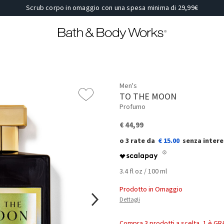
Scrub corpo in omaggio con una spesa minima di 29,99€
Men's
TO THE MOON
Profumo
€ 44,99
€ 15.00
3.4 fl oz / 100 ml
Prodotto in Omaggio
Dettagli
Compra 3 prodotti a scelta, 1 è GR