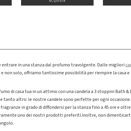
ACQUISTA
e entrare in una stanza dal profumo travolgente. Dalle migliori
ca
 e non solo, offriamo tantissime possibilità per riempire la casa e 
fumo di casa tua in un attimo con una candela a 3 stoppini Bath &
e e tanto altro: le nostre candele sono perfette per ogni occasion
fragranze in grado di diffondersi per la stanza fino a 45 ore e oltr
ramente uno dei nostri prodotti preferiti.inoltre, non dimenticarti
angolo.