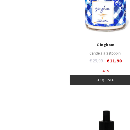
Gingham
Candela a 3 stoppini
Price reduced from
to
€ 29,99
€ 11,90
- 60 %
ACQUISTA