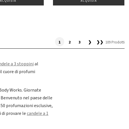
ACQUISTA
ACQUISTA
1
2
3
❯
❯❯
109 Prodotti
ndele a 3 stoppini
al
il cuore di profumi
 Body Works. Giornate
e. Benvenuto nel paese delle
e 50 profumazioni esclusive,
 di provare le
candele a 1