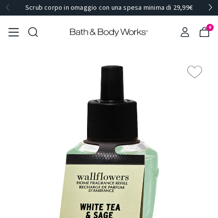
Scrub corpo in omaggio con una spesa minima di 29,99€
0