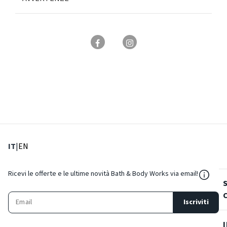
: Lingua corrente
: Imposta lingua
IT
|
EN
${Reso
Ricevi le offerte e le ultime novità Bath & Body Works via email!
Iscriviti