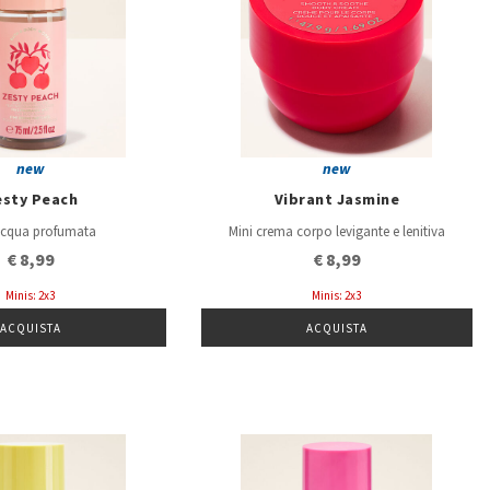
new
new
esty Peach
Vibrant Jasmine
acqua profumata
Mini crema corpo levigante e lenitiva
€ 8,99
€ 8,99
Minis: 2x3
Minis: 2x3
ACQUISTA
ACQUISTA