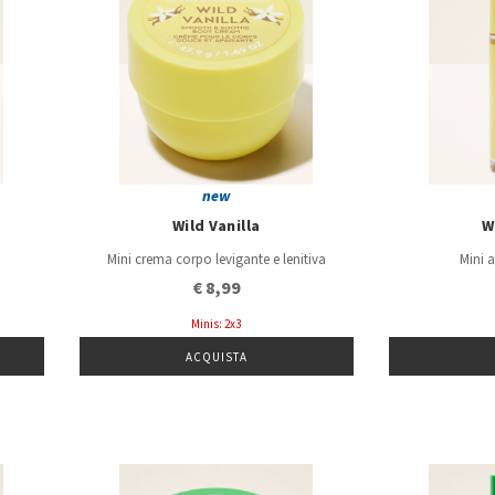
new
Wild Vanilla
W
Mini crema corpo levigante e lenitiva
Mini 
€ 8,99
Minis: 2x3
ACQUISTA