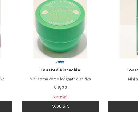
new
Toasted Pistachio
Toas
iva
Mini crema corpo levigante e lenitiva
Mini 
€ 8,99
Minis: 2x3
ACQUISTA