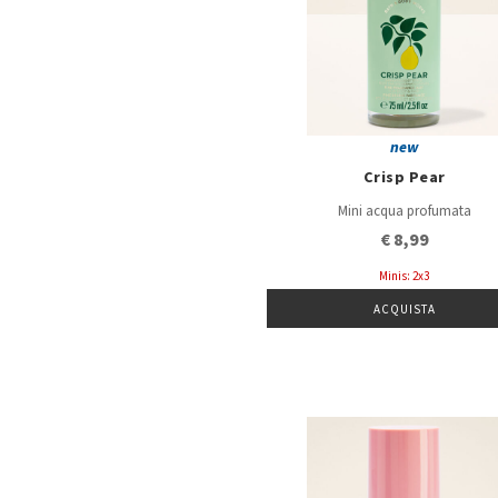
new
Crisp Pear
Mini acqua profumata
€ 8,99
Minis: 2x3
ACQUISTA