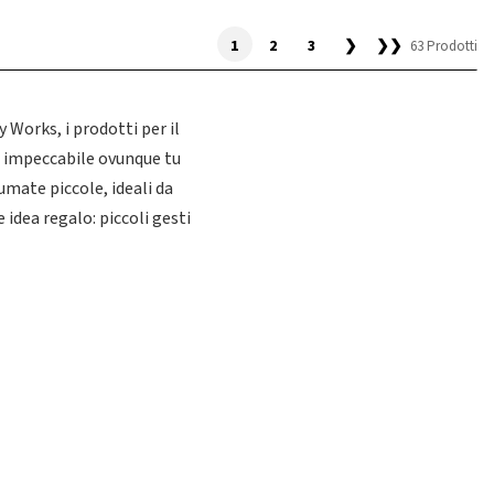
1
2
3
❯
❯❯
63 Prodotti
 Works, i prodotti per il
le impeccabile ovunque tu
umate piccole, ideali da
idea regalo: piccoli gesti