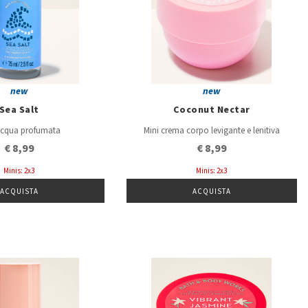
new
new
Sea Salt
Coconut Nectar
acqua profumata
Mini crema corpo levigante e lenitiva
€ 8,99
€ 8,99
Minis: 2x3
Minis: 2x3
ACQUISTA
ACQUISTA