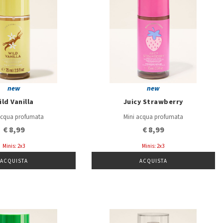
new
new
ild Vanilla
Juicy Strawberry
acqua profumata
Mini acqua profumata
€ 8,99
€ 8,99
Minis: 2x3
Minis: 2x3
ACQUISTA
ACQUISTA