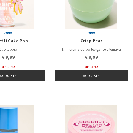
new
new
etti Cake Pop
Crisp Pear
Olio labbra
Mini crema corpo levigante e lenitiva
€ 9,99
€ 8,99
Minis: 2x3
Minis: 2x3
ACQUISTA
ACQUISTA