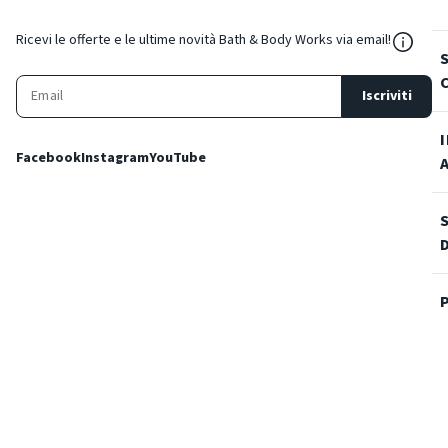
${Reso
Ricevi le offerte e le ultime novità Bath & Body Works via email!
Iscriviti
Facebook
Instagram
YouTube