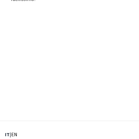
: Lingua corrente
: Imposta lingua
IT
|
EN