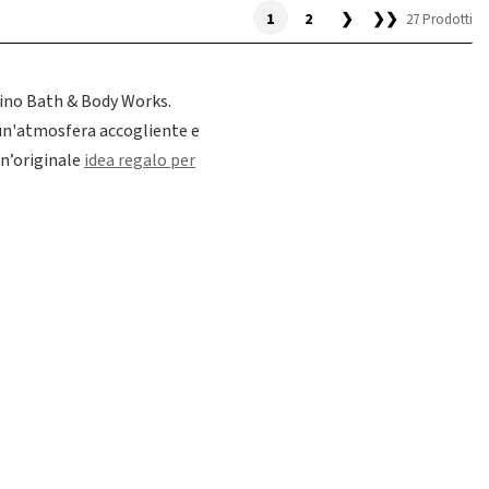
1
2
❯
❯❯
27 Prodotti
pino Bath & Body Works.
o un'atmosfera accogliente e
un’originale
idea regalo per