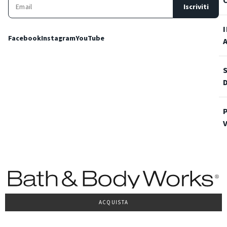
Iscriviti
Facebook
Instagram
YouTube
ACQUISTA
Condizioni Generali di vendita
Privacy Policy
Cookie Policy
Accessibilità
© 2022 Bath & Body Works Italy, tutti i diritti riservati