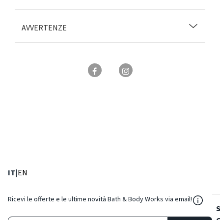
AVVERTENZE
: Lingua corrente
: Imposta lingua
IT
|
EN
${Reso
Ricevi le offerte e le ultime novità Bath & Body Works via email!