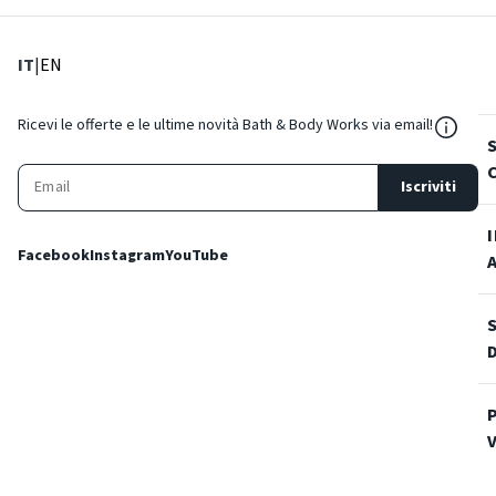
: Lingua corrente
: Imposta lingua
IT
|
EN
${Reso
Ricevi le offerte e le ultime novità Bath & Body Works via email!
Iscriviti
Facebook
Instagram
YouTube