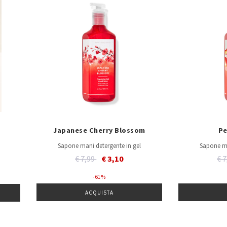
Japanese Cherry Blossom
Pe
Sapone mani detergente in gel
Sapone ma
Price reduced from
to
Pr
€ 7,99
€ 3,10
€ 
- 61 %
ACQUISTA