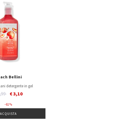
ach Bellini
ni detergente in gel
ice reduced from
to
7,99
€ 3,10
- 61 %
ACQUISTA