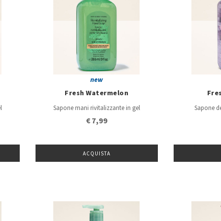
new
Fresh Watermelon
Fres
l
Sapone mani rivitalizzante in gel
Sapone de
€ 7,99
ACQUISTA