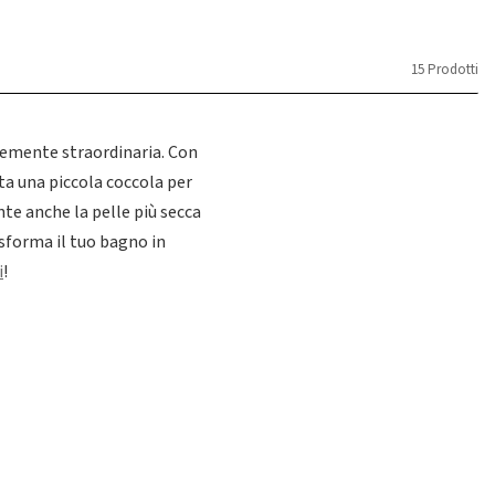
15 Prodotti
icemente straordinaria. Con
nta una piccola coccola per
nte anche la pelle più secca
asforma il tuo bagno in
i
!