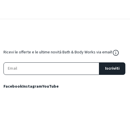
${Resou
Ricevi le offerte e le ultime novità Bath & Body Works via email!
Iscriviti
Facebook
Instagram
YouTube