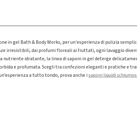
pone in gel Bath & Body Works, per un'esperienza di pulizia sempl
 irresistibili, dai profumi floreali ai fruttati, ogni lavaggio dive
a nutriente idratante, la linea di saponi in gel deterge delicatame
orbida e profumata. Scegli tra confezioni eleganti e pratiche e tr
 un’esperienza a tutto tondo, prova anche i
saponi liquidi schiumos