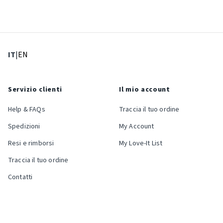
: Lingua corrente
: Imposta lingua
IT
|
EN
Servizio clienti
Il mio account
Help & FAQs
Traccia il tuo ordine
Spedizioni
My Account
Resi e rimborsi
My Love-It List
Traccia il tuo ordine
Contatti