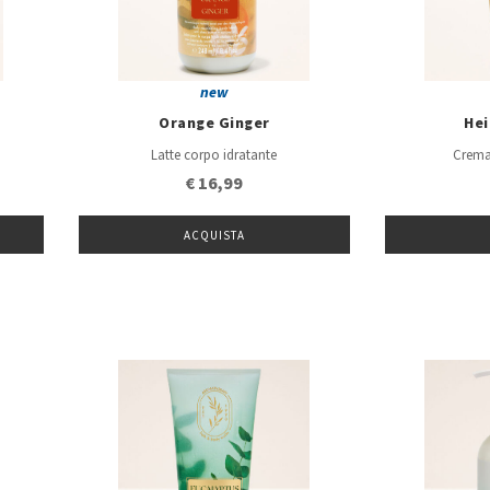
new
Orange Ginger
He
Latte corpo idratante
Crema
€ 16,99
ACQUISTA