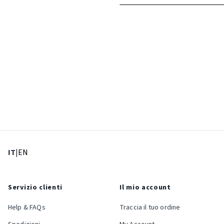
: Lingua corrente
: Imposta lingua
IT
|
EN
Servizio clienti
Il mio account
Help & FAQs
Traccia il tuo ordine