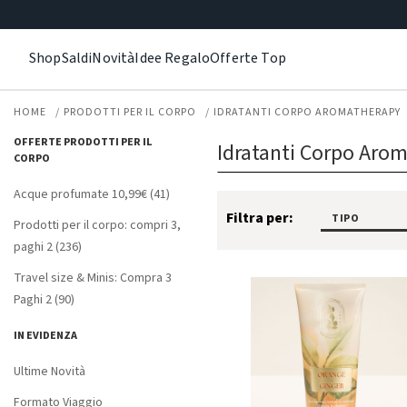
Shop
Saldi
Novità
Idee Regalo
Offerte Top
HOME
PRODOTTI PER IL CORPO
IDRATANTI CORPO AROMATHERAPY
OFFERTE PRODOTTI PER IL
Idratanti Corpo Aro
CORPO
Acque profumate 10,99€ (41)
Filtra per:
TIPO
Prodotti per il corpo: compri 3,
paghi 2 (236)
Travel size & Minis: Compra 3
Paghi 2 (90)
IN EVIDENZA
Ultime Novità
Formato Viaggio