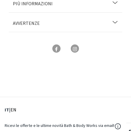
PIÙ INFORMAZIONI
AVVERTENZE
: Lingua corrente
: Imposta lingua
IT
|
EN
${Reso
Ricevi le offerte e le ultime novità Bath & Body Works via email!