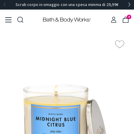
Scrub corpo in omaggio con una spesa minima di 29,99€
0