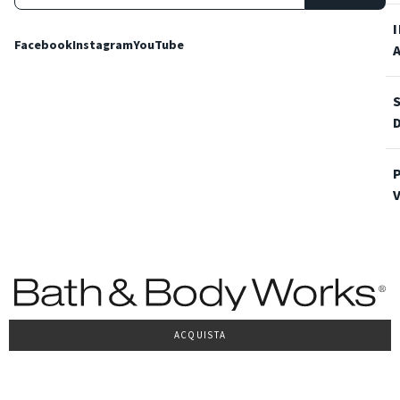
Facebook
Instagram
YouTube
ACQUISTA
Condizioni Generali di vendita
Privacy Policy
Cookie Policy
Accessibilità
© 2022 Bath & Body Works Italy, tutti i diritti riservati