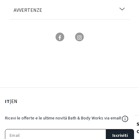
AVVERTENZE
: Lingua corrente
: Imposta lingua
IT
|
EN
${Reso
Ricevi le offerte e le ultime novità Bath & Body Works via email!
Iscriviti