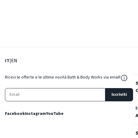
: Lingua corrente
: Imposta lingua
IT
|
EN
${Reso
Ricevi le offerte e le ultime novità Bath & Body Works via email!
Iscriviti
Facebook
Instagram
YouTube