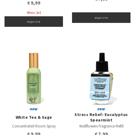
€ 9,99
Minis: 2x3
ACQUISTA
ACQUISTA
new
new
Stress Relief: Eucalyptus
White Tea & Sage
Spearmint
Concentrated Room Spray
Wallflowers Fragrance Refill
€ 9,99
€ 7,99