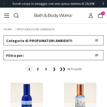
Scrub corpo in omaggio con una spesa minima di 29,99€
0
HOME
PROFUMAZIONE AMBIENTE
Categorie di PROFUMATORI AMBIENTI
Filtra per:
1
2
3
❯
❯❯
49 Prodotti