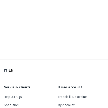
: Lingua corrente
: Imposta lingua
IT
|
EN
Servizio clienti
Il mio account
Help & FAQs
Traccia il tuo ordine
Spedizioni
My Account