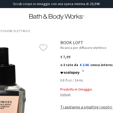
Scrub corpo in omaggio con una spesa minima di 29,99€
DIFFUSORE ELETTRICO
BOOK LOFT
Ricarica per diffusore elettrico
€ 7,99
€ 2.66
0.8 fl oz / 24 mL
Prodotto in Omaggio
Dettagli
Ti aiutiamo a smaltire i nostri