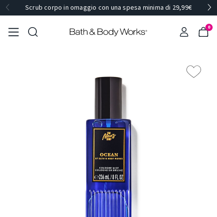
Scrub corpo in omaggio con una spesa minima di 29,99€
0