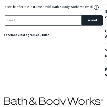
${Reso
Ricevi le offerte e le ultime novità Bath & Body Works via email!
Iscriviti
Facebook
Instagram
YouTube