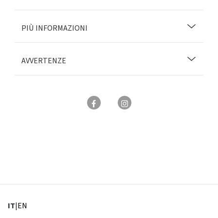
PIÙ INFORMAZIONI
AVVERTENZE
: Lingua corrente
: Imposta lingua
IT
|
EN