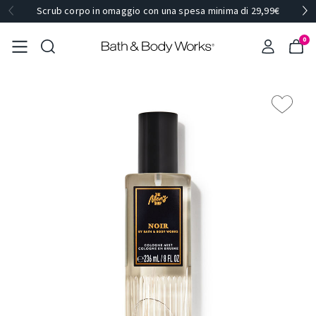
Scrub corpo in omaggio con una spesa minima di 29,99€
0