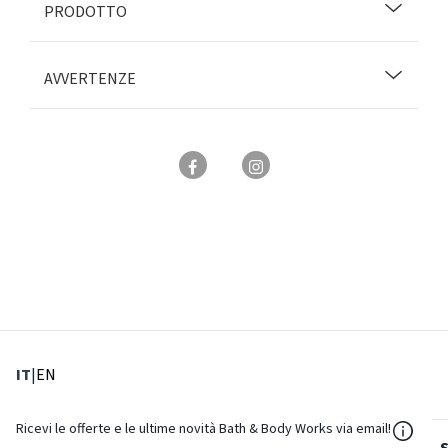
PRODOTTO
AVVERTENZE
: Lingua corrente
: Imposta lingua
IT
|
EN
${Reso
Ricevi le offerte e le ultime novità Bath & Body Works via email!