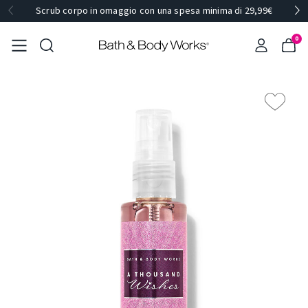
Scrub corpo in omaggio con una spesa minima di 29,99€
0