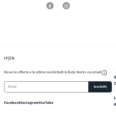
: Lingua corrente
: Imposta lingua
IT
|
EN
${Reso
Ricevi le offerte e le ultime novità Bath & Body Works via email!
Iscriviti
Facebook
Instagram
YouTube