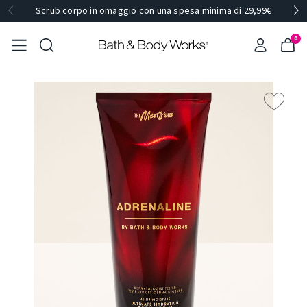
Scrub corpo in omaggio con una spesa minima di 29,99€
0