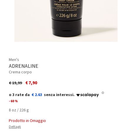
Men's
ADRENALINE
Crema corpo
Price reduced from
to
€ 7,90
€ 19,99
€ 2.63
- 60 %
8 oz / 226 g
Prodotto in Omaggio
Dettagli