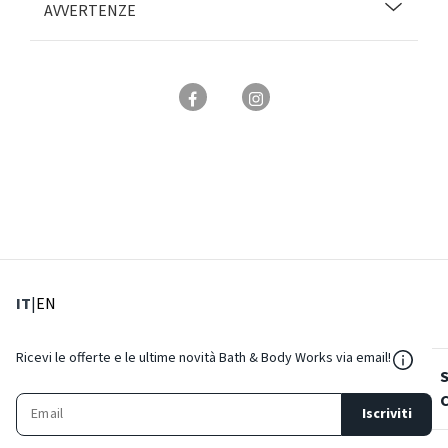
AVVERTENZE
: Lingua corrente
: Imposta lingua
IT
|
EN
${Reso
Ricevi le offerte e le ultime novità Bath & Body Works via email!
Iscriviti