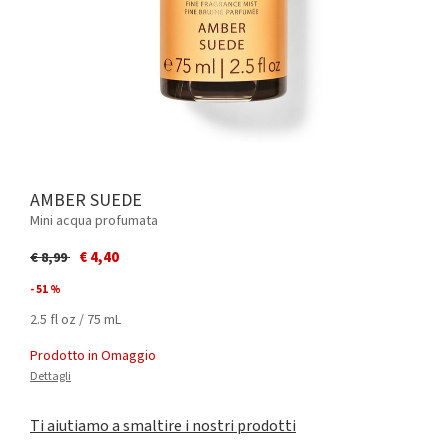
AMBER SUEDE
Mini acqua profumata
Price reduced from
to
€ 4,40
€ 8,99
- 51 %
2.5 fl oz / 75 mL
Prodotto in Omaggio
Dettagli
Ti aiutiamo a smaltire i nostri prodotti