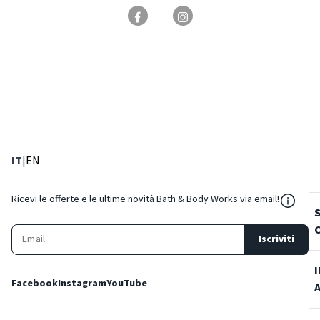
: Lingua corrente
: Imposta lingua
IT
|
EN
${Reso
Ricevi le offerte e le ultime novità Bath & Body Works via email!
Iscriviti
Facebook
Instagram
YouTube