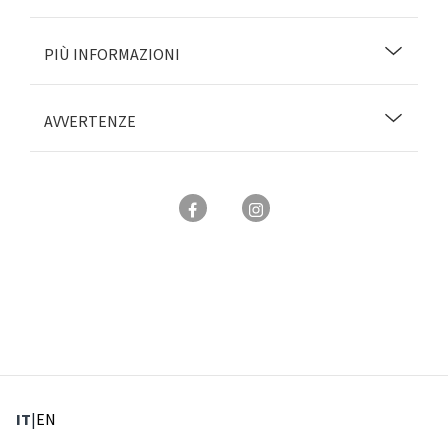
PIÙ INFORMAZIONI
AVVERTENZE
: Lingua corrente
: Imposta lingua
IT
|
EN