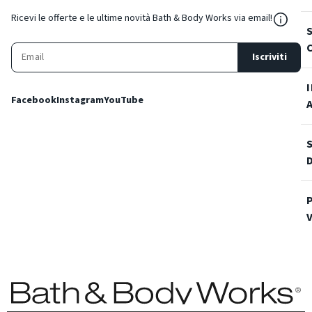
${Reso
Ricevi le offerte e le ultime novità Bath & Body Works via email!
Iscriviti
Facebook
Instagram
YouTube