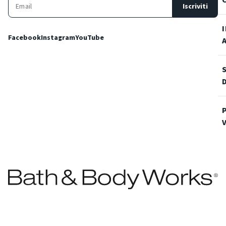
Iscriviti
Facebook
Instagram
YouTube
Condizioni Generali di vendita
Privacy Policy
Cookie Policy
Accessibilità
© 2022 Bath & Body Works Italy, tutti i diritti riservati