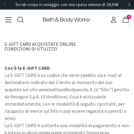
Scrub corpo in omaggio con una spesa minima di 29,99€
0
E-GIFT CARD ACQUISTATE ONLINE
CONDIZIONI DI UTILIZZO
Cos’è la E-GIFT CARD
La E-GIFT CARD è un codice che viene spedito via e-mail al
destinatario indicato dal Cliente al momento del suo
acquisto sul sito www.bathandbodyworks.it (il “Sito”) gestito
da Hexagon S.p.A. (il Venditore). Essa è utilizzabile
immediatamente, con le modalità di seguito riportate, per
l’acquisto di merce sul Sito o può essere regalata a parenti o
amici.
La E-GIFT CARD è soltanto una modalità di pagamento e non
è intesa in alcun modo quale strumento finanziario.