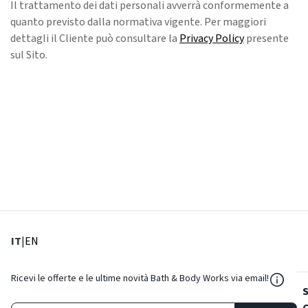
Il trattamento dei dati personali avverrà conformemente a
quanto previsto dalla normativa vigente. Per maggiori
dettagli il Cliente può consultare la
Privacy Policy
presente
sul Sito.
: Lingua corrente
: Imposta lingua
IT
|
EN
${Reso
Ricevi le offerte e le ultime novità Bath & Body Works via email!