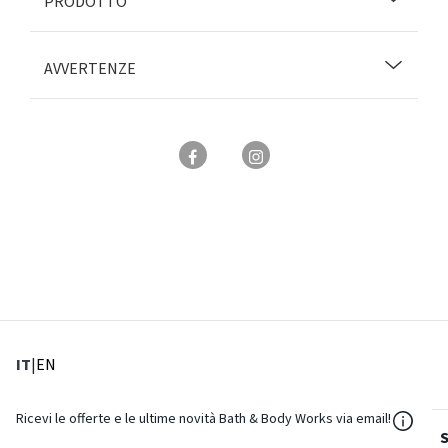
PRODOTTO
AVVERTENZE
: Lingua corrente
: Imposta lingua
IT
|
EN
${Reso
Ricevi le offerte e le ultime novità Bath & Body Works via email!