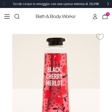
Scrub corpo in omaggio con una spesa minima di 29,99€
0