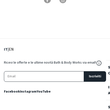
: Lingua corrente
: Imposta lingua
IT
|
EN
${Reso
Ricevi le offerte e le ultime novità Bath & Body Works via email!
Iscriviti
Facebook
Instagram
YouTube