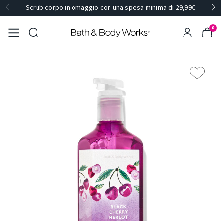
Scrub corpo in omaggio con una spesa minima di 29,99€
0