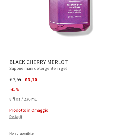
BLACK CHERRY MERLOT
Sapone mani detergente in gel
Price reduced from
to
€ 3,10
€ 7,99
- 61 %
8 fl oz / 236 mL
Prodotto in Omaggio
Dettagli
Non disponibile