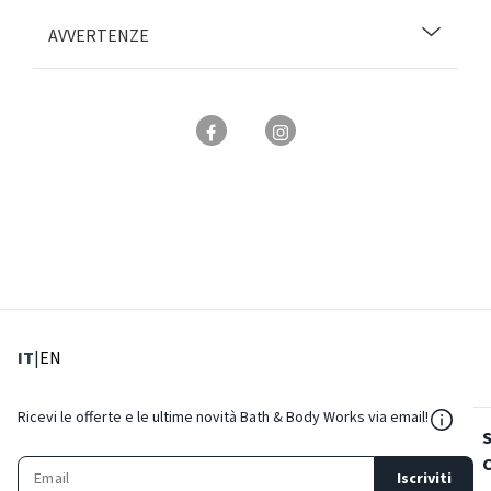
AVVERTENZE
: Lingua corrente
: Imposta lingua
IT
|
EN
${Reso
Ricevi le offerte e le ultime novità Bath & Body Works via email!
Iscriviti