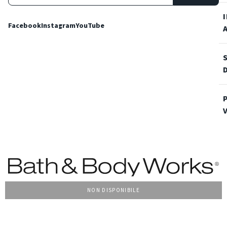
Facebook
Instagram
YouTube
NON DISPONIBILE
Condizioni Generali di vendita
Privacy Policy
Cookie Policy
Accessibilità
© 2022 Bath & Body Works Italy, tutti i diritti riservati