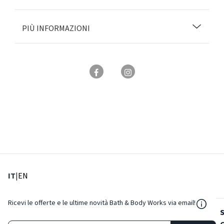
PIÙ INFORMAZIONI
: Lingua corrente
: Imposta lingua
IT
|
EN
${Reso
Ricevi le offerte e le ultime novità Bath & Body Works via email!