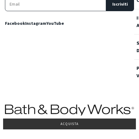
Iscriviti
Facebook
Instagram
YouTube
ACQUISTA
Condizioni Generali di vendita
Privacy Policy
Cookie Policy
Accessibilità
© 2022 Bath & Body Works Italy, tutti i diritti riservati