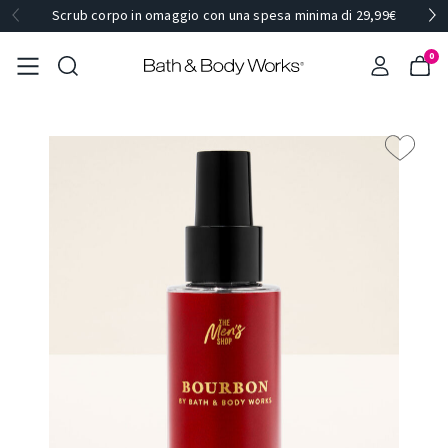
Scrub corpo in omaggio con una spesa minima di 29,99€
0