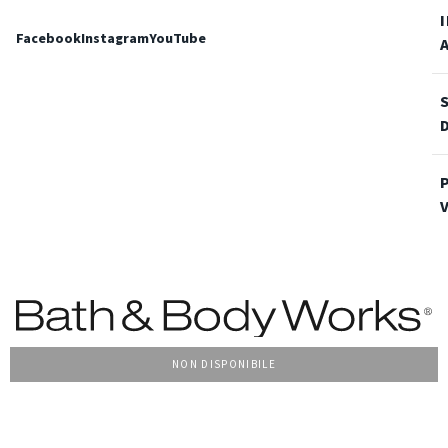
Facebook
Instagram
YouTube
NON DISPONIBILE
Condizioni Generali di vendita
Privacy Policy
Cookie Policy
Accessibilità
© 2022 Bath & Body Works Italy, tutti i diritti riservati