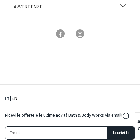
AVVERTENZE
: Lingua corrente
: Imposta lingua
IT
|
EN
${Reso
Ricevi le offerte e le ultime novità Bath & Body Works via email!
Iscriviti