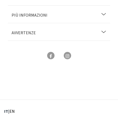
PIÙ INFORMAZIONI
AVVERTENZE
: Lingua corrente
: Imposta lingua
IT
|
EN