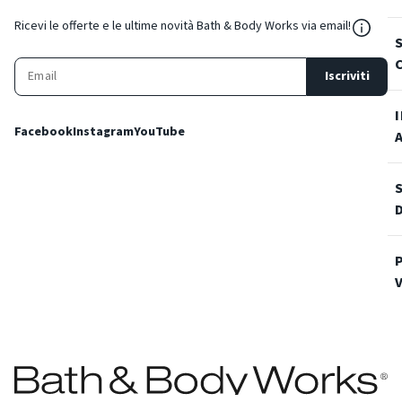
${Reso
Ricevi le offerte e le ultime novità Bath & Body Works via email!
Iscriviti
Facebook
Instagram
YouTube