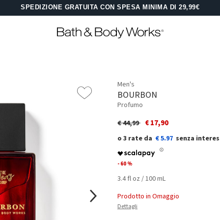
SPEDIZIONE GRATUITA CON SPESA MINIMA DI 29,99€
Men's
BOURBON
Profumo
Price reduced from
to
€ 17,90
€ 44,99
€ 5.97
- 60 %
3.4 fl oz / 100 mL
Prodotto in Omaggio
Dettagli