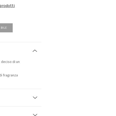
 prodotti
IBILE
 deciso di un
di fragranza