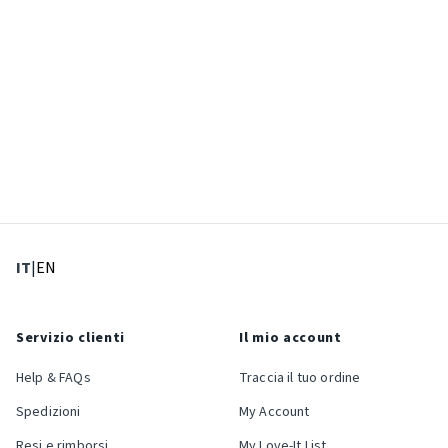
: Lingua corrente
: Imposta lingua
IT
|
EN
Servizio clienti
Il mio account
Help & FAQs
Traccia il tuo ordine
Spedizioni
My Account
Resi e rimborsi
My Love-It List