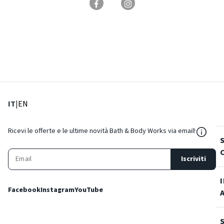
: Lingua corrente
: Imposta lingua
IT
|
EN
${Reso
Ricevi le offerte e le ultime novità Bath & Body Works via email!
Iscriviti
Facebook
Instagram
YouTube