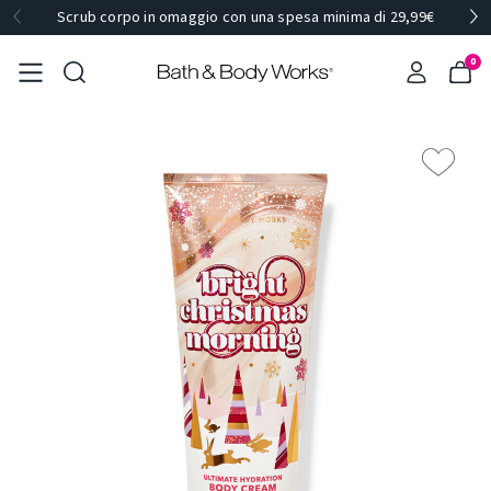
Scrub corpo in omaggio con una spesa minima di 29,99€
0