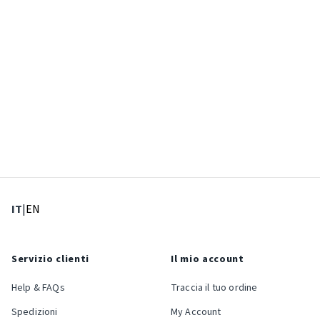
: Lingua corrente
: Imposta lingua
IT
|
EN
Servizio clienti
Il mio account
Help & FAQs
Traccia il tuo ordine
Spedizioni
My Account