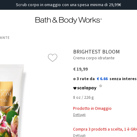
Scrub corpo in omaggio con una spesa minima di 29,99€
TANTE
BRIGHTEST BLOOM
Crema corpo idratante
€ 19,99
€ 6.66
8 oz / 226 g
Prodotto in Omaggio
Dettagli
Compra 3 prodotti a scelta, 1 è GR
Dettagli