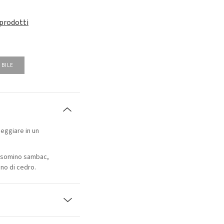
 prodotti
IBILE
eggiare in un
elsomino sambac,
gno di cedro.