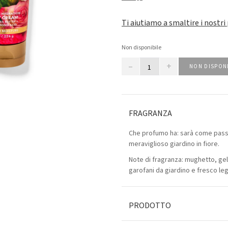
Ti aiutiamo a smaltire i nostri
Non disponibile
–
+
NON DISPON
FRAGRANZA
Che profumo ha: sarà come pass
meraviglioso giardino in fiore.
Note di fragranza: mughetto, g
garofani da giardino e fresco le
PRODOTTO