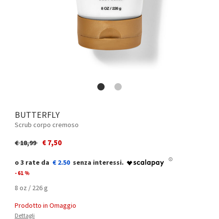
BUTTERFLY
Scrub corpo cremoso
Price reduced from
to
€ 7,50
€ 18,99
€ 2.50
- 61 %
8 oz / 226 g
Prodotto in Omaggio
Dettagli