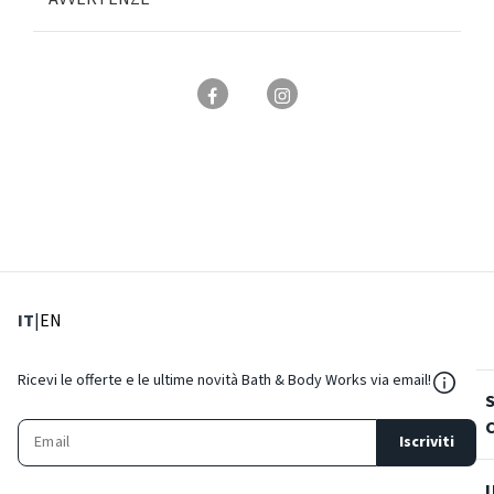
: Lingua corrente
: Imposta lingua
IT
|
EN
${Reso
Ricevi le offerte e le ultime novità Bath & Body Works via email!
Iscriviti