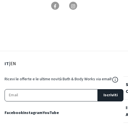
: Lingua corrente
: Imposta lingua
IT
|
EN
${Reso
Ricevi le offerte e le ultime novità Bath & Body Works via email!
Iscriviti
Facebook
Instagram
YouTube