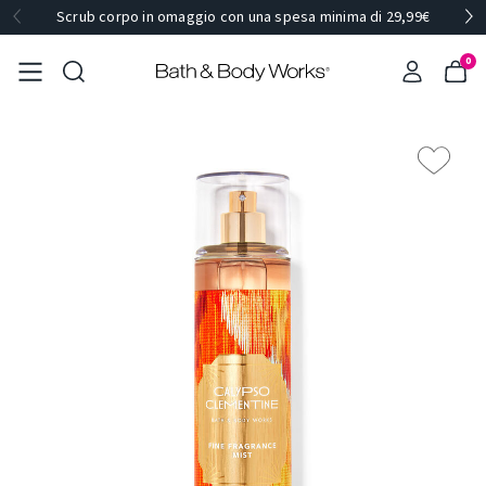
Scrub corpo in omaggio con una spesa minima di 29,99€
0