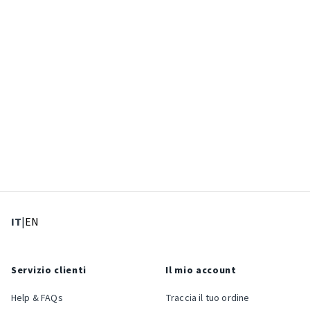
: Lingua corrente
: Imposta lingua
IT
|
EN
Servizio clienti
Il mio account
Help & FAQs
Traccia il tuo ordine