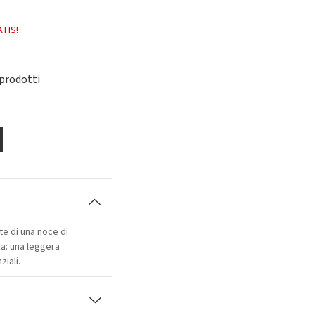
ATIS!
 prodotti
te di una noce di
a: una leggera
iali.