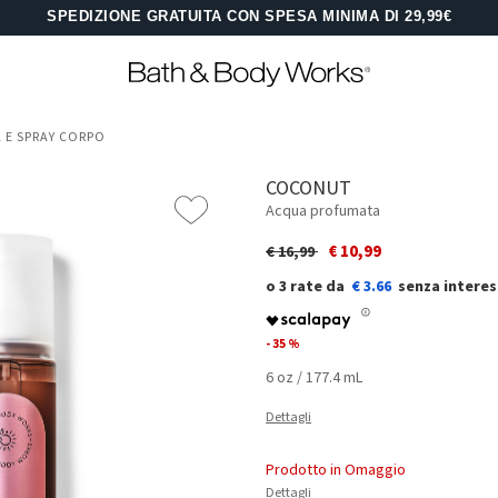
SPEDIZIONE GRATUITA CON SPESA MINIMA DI 29,99€
 E SPRAY CORPO
COCONUT
Acqua profumata
Price reduced from
to
€ 10,99
€ 16,99
€ 3.66
- 35 %
6 oz / 177.4 mL
Dettagli
Prodotto in Omaggio
Dettagli