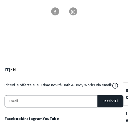
: Lingua corrente
: Imposta lingua
IT
|
EN
${Reso
Ricevi le offerte e le ultime novità Bath & Body Works via email!
Iscriviti
Facebook
Instagram
YouTube