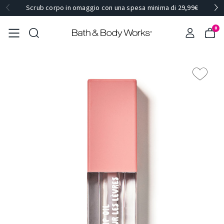
Scrub corpo in omaggio con una spesa minima di 29,99€
0