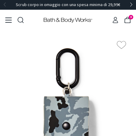
Scrub corpo in omaggio con una spesa minima di 29,99€
0