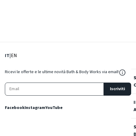
: Lingua corrente
: Imposta lingua
IT
|
EN
${Reso
Ricevi le offerte e le ultime novità Bath & Body Works via email!
Iscriviti
Facebook
Instagram
YouTube