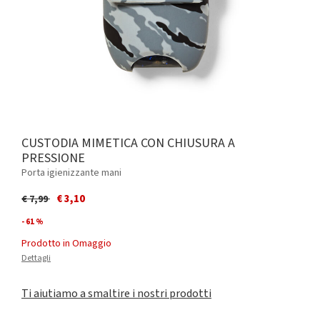
CUSTODIA MIMETICA CON CHIUSURA A
PRESSIONE
Porta igienizzante mani
Price reduced from
to
€ 3,10
€ 7,99
- 61 %
Prodotto in Omaggio
Dettagli
Ti aiutiamo a smaltire i nostri prodotti