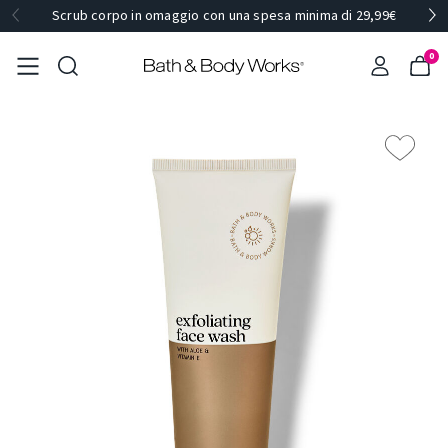
Scrub corpo in omaggio con una spesa minima di 29,99€
0