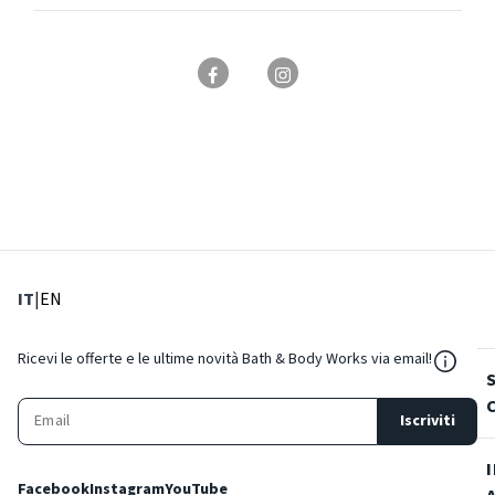
: Lingua corrente
: Imposta lingua
IT
|
EN
${Reso
Ricevi le offerte e le ultime novità Bath & Body Works via email!
Iscriviti
Facebook
Instagram
YouTube