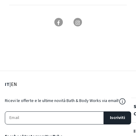
: Lingua corrente
: Imposta lingua
IT
|
EN
${Reso
Ricevi le offerte e le ultime novità Bath & Body Works via email!
Iscriviti