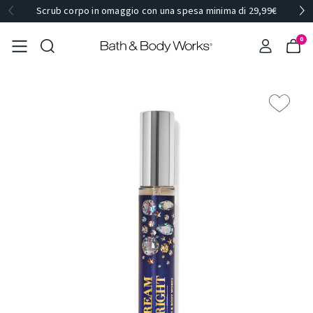
Scrub corpo in omaggio con una spesa minima di 29,99€
0