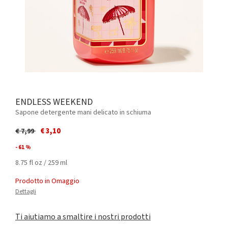
ENDLESS WEEKEND
Sapone detergente mani delicato in schiuma
Price reduced from
to
€ 3,10
€ 7,99
- 61 %
8.75 fl oz / 259 ml
Prodotto in Omaggio
Dettagli
Ti aiutiamo a smaltire i nostri prodotti