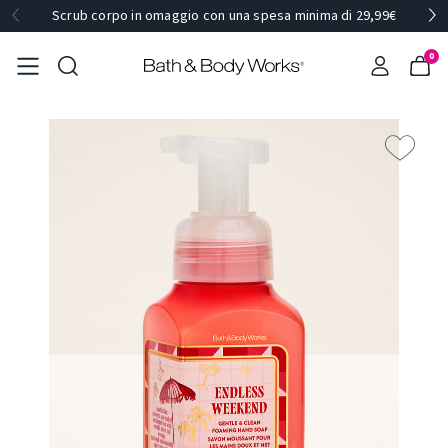
Scrub corpo in omaggio con una spesa minima di 29,99€
0