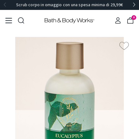
Scrub corpo in omaggio con una spesa minima di 29,99€
0