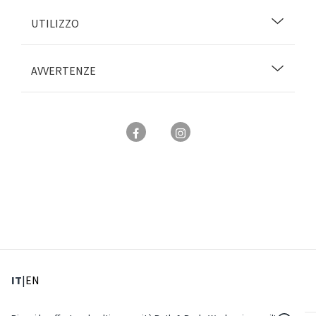
UTILIZZO
AVVERTENZE
: Lingua corrente
: Imposta lingua
IT
|
EN