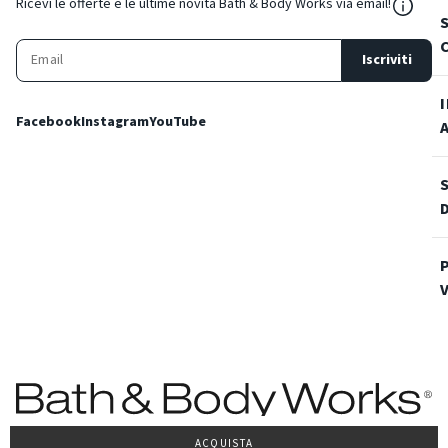
${Reso
Ricevi le offerte e le ultime novità Bath & Body Works via email!
Iscriviti
Facebook
Instagram
YouTube
ACQUISTA