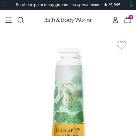
Scrub corpo in omaggio con una spesa minima di 29,99€
0