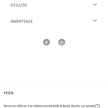
UTILIZZO
AVVERTENZE
: Lingua corrente
: Imposta lingua
IT
|
EN
${Reso
Ricevi le offerte e le ultime novità Bath & Body Works via email!