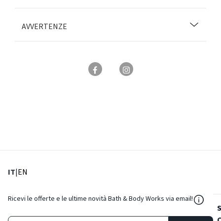
AVVERTENZE
: Lingua corrente
: Imposta lingua
IT
|
EN
${Reso
Ricevi le offerte e le ultime novità Bath & Body Works via email!