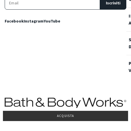
Iscriviti
Facebook
Instagram
YouTube
ACQUISTA
Condizioni Generali di vendita
Privacy Policy
Cookie Policy
Accessibilità
© 2022 Bath & Body Works Italy, tutti i diritti riservati