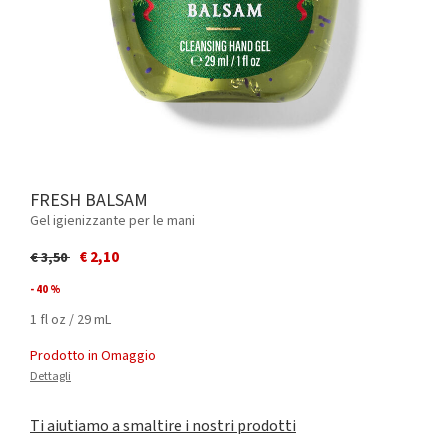
FRESH BALSAM
Gel igienizzante per le mani
Price reduced from
to
€ 2,10
€ 3,50
- 40 %
1 fl oz / 29 mL
Prodotto in Omaggio
Dettagli
Ti aiutiamo a smaltire i nostri prodotti