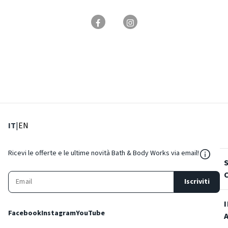
: Lingua corrente
: Imposta lingua
IT
|
EN
${Reso
Ricevi le offerte e le ultime novità Bath & Body Works via email!
Iscriviti
Facebook
Instagram
YouTube