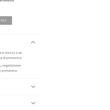
IBILE
a in mezzo a un
na di primavera.
là, vegetazione
di primavera.