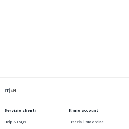
: Lingua corrente
: Imposta lingua
IT
|
EN
Servizio clienti
Il mio account
Help & FAQs
Traccia il tuo ordine