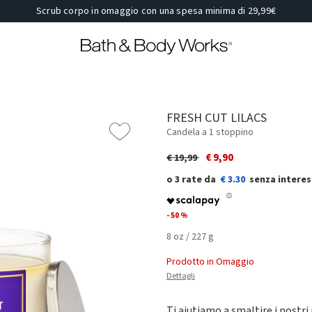
Scrub corpo in omaggio con una spesa minima di 29,99€
FRESH CUT LILACS
Candela a 1 stoppino
Price reduced from
to
€ 9,90
€ 19,99
€ 3.30
- 50 %
8 oz / 227 g
Prodotto in Omaggio
Dettagli
Ti aiutiamo a smaltire i nostri