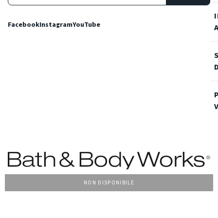
Facebook
Instagram
YouTube
NON DISPONIBILE
Condizioni Generali di vendita
Privacy Policy
Cookie Policy
Accessibilità
© 2022 Bath & Body Works Italy, tutti i diritti riservati