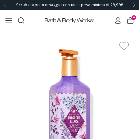
Scrub corpo in omaggio con una spesa minima di 29,99€
0