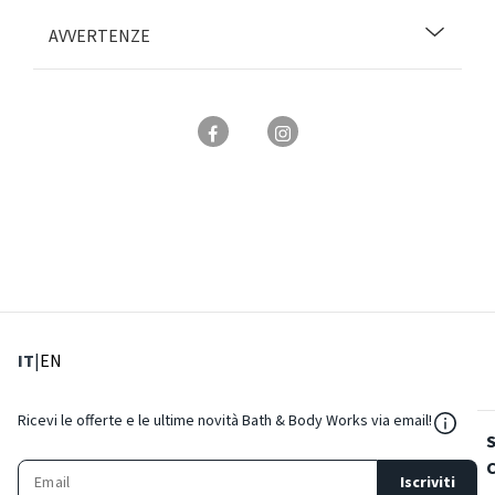
AVVERTENZE
: Lingua corrente
: Imposta lingua
IT
|
EN
${Reso
Ricevi le offerte e le ultime novità Bath & Body Works via email!
Iscriviti