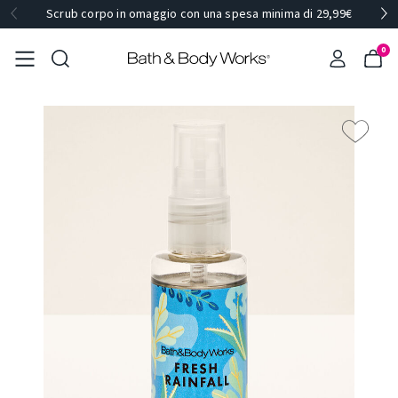
Scrub corpo in omaggio con una spesa minima di 29,99€
0