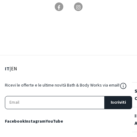
: Lingua corrente
: Imposta lingua
IT
|
EN
${Reso
Ricevi le offerte e le ultime novità Bath & Body Works via email!
Iscriviti
Facebook
Instagram
YouTube