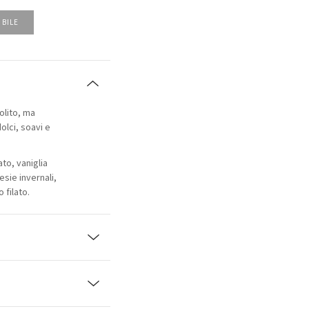
IBILE
olito, ma
olci, soavi e
to, vaniglia
esie invernali,
 filato.