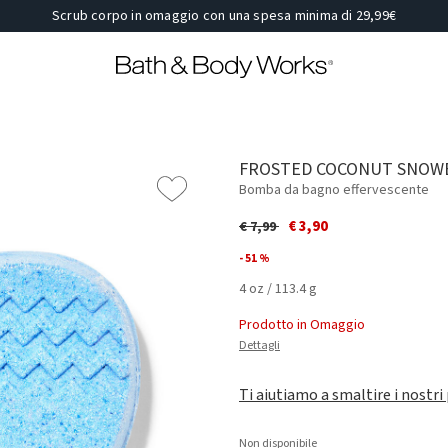
Scrub corpo in omaggio con una spesa minima di 29,99€
FROSTED COCONUT SNOW
Bomba da bagno effervescente
Price reduced from
to
€ 3,90
€ 7,99
- 51 %
4 oz / 113.4 g
Prodotto in Omaggio
Dettagli
Ti aiutiamo a smaltire i nostri
Non disponibile