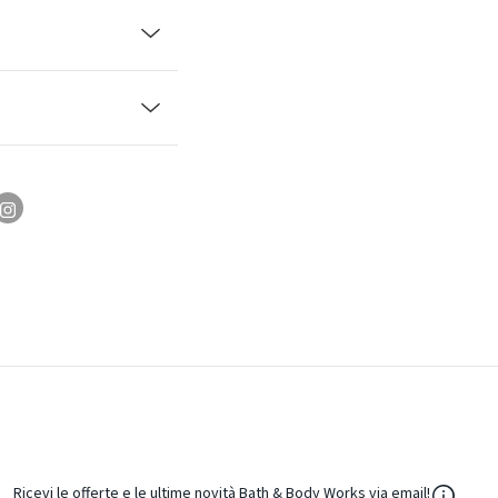
${Resou
Ricevi le offerte e le ultime novità Bath & Body Works via email!