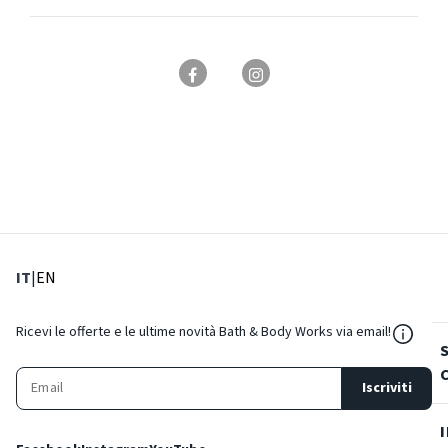
: Lingua corrente
: Imposta lingua
IT
|
EN
${Reso
Ricevi le offerte e le ultime novità Bath & Body Works via email!
Iscriviti