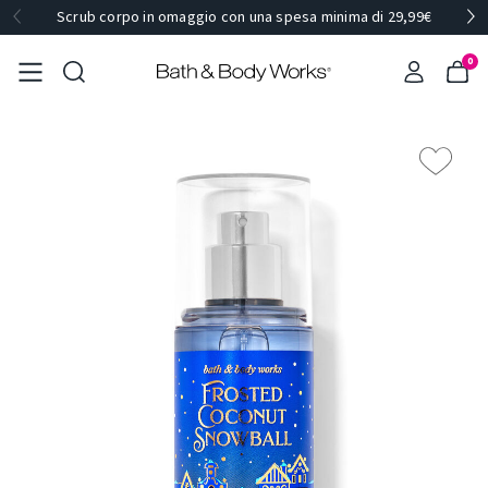
Scrub corpo in omaggio con una spesa minima di 29,99€
0