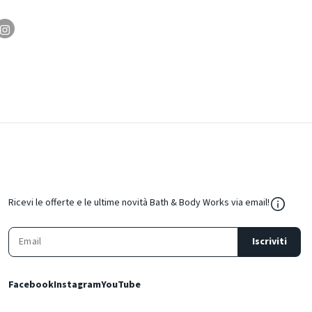
${Resou
Ricevi le offerte e le ultime novità Bath & Body Works via email!
Iscriviti
Facebook
Instagram
YouTube