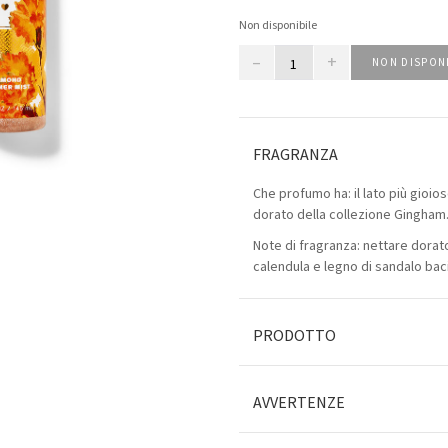
Non disponibile
–
+
NON DISPON
FRAGRANZA
Che profumo ha: il lato più gioio
dorato della collezione Gingham
Note di fragranza: nettare dorato
calendula e legno di sandalo baci
PRODOTTO
AVVERTENZE