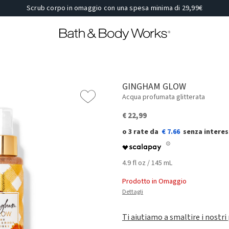
Scrub corpo in omaggio con una spesa minima di 29,99€
GINGHAM GLOW
Acqua profumata glitterata
€ 22,99
€ 7.66
4.9 fl oz / 145 mL
Prodotto in Omaggio
Dettagli
Ti aiutiamo a smaltire i nostri