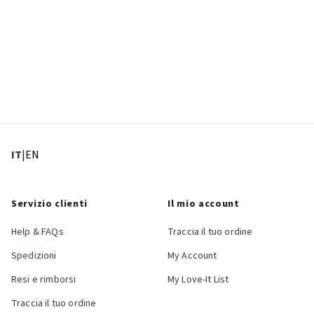
: Lingua corrente
: Imposta lingua
IT
|
EN
Servizio clienti
Il mio account
Help & FAQs
Traccia il tuo ordine
Spedizioni
My Account
Resi e rimborsi
My Love-It List
Traccia il tuo ordine