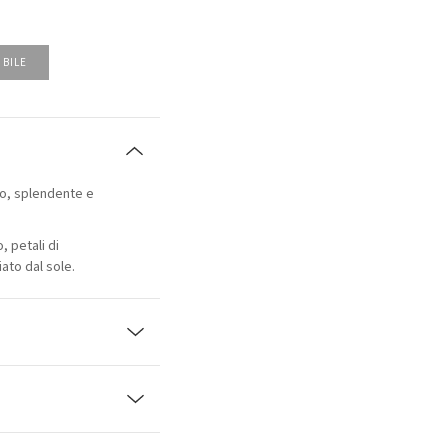
IBILE
so, splendente e
.
, petali di
ato dal sole.